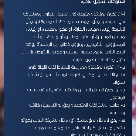
اشتراطات تسجيل الناخب:
أ-أن تكون المنشأة مقيدة في السجل التجاري ومشتركة
في الغرفة، ويمثِّل المؤسسة مالكها أو مديرها، ويمثِّل
الشركة رئيس مجلس الإدارة، أو عضو المجلس، أو رئيس
مجلس المديرين، أو عضو المجلس، أو مديرها، أو أحد
المسؤولين التنفيذيين، بموجب خطاب من المنشأة يوضح
اسم الناخب ورقم هويته الوطنية ومنصبه بالشركة على أن
يكون مصادقاً عليه من الغرفة
ب- أن تكون المنشأة ممارسة للنشاط لذات اللجنة ضمن
نطاق الاختصاص المكاني للغرفة؛ لمدة لا تقل عن (ثلاث)
سنوات
ج- أن يكون السجل التجاري والاشتراك في الغرفة سارية
المفعول
د- صاحب الاشتراكات المتعددة يحق له التسجيل كناخب
واحد فقط
ه - يحق لممثل المؤسسة، أو ممثل الشركة الإدلاء بصوته
بشكل مستقل لكل لجنة على حده مع مراعاة ماورد
بالفقرة (ب) من هذه الاشتراطات