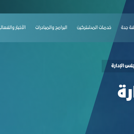
ﺔ ﺟﺪة
ﺧﺪﻣﺎت المشتركين
البرامج والمبادرات
الأخبار والفعال
لس الإدارة
رة