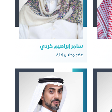
سامر إبراهيم كردي
عضو مجلس إدارة