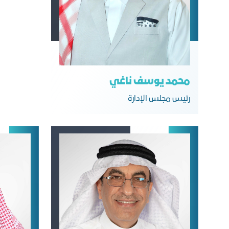
محمد يوسف ناغي
رﺋﻴﺲ ﻣﺠﻠﺲ اﻟﺈدارة