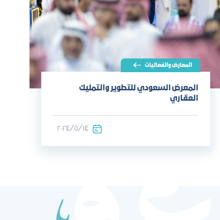
المعارض والفعاليات
المعرض السعودي للتطوير والتمليك
العقاري
١٤‏/٥‏/٢٠٢٤