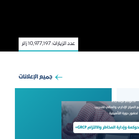
عدد الزيارات:
10,977,197 زائر
جميع الإعلانات
إمداد