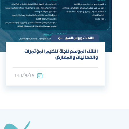
اللقاءات وورش العمل
اللقاء الموسع للجنة تنظيم المؤتمرات
والفعاليات والمعارض
٢٩‏/٩‏/٢٠٢٦