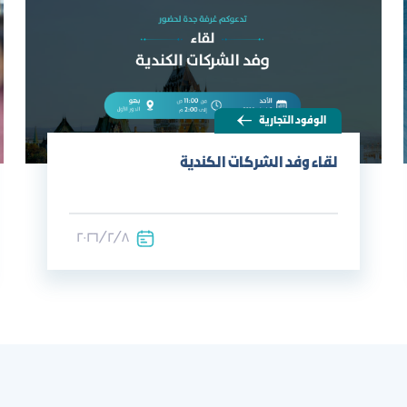
الوفود التجارية
لقاء وفد الشركات الكندية
٨‏/٢‏/٢٠٢٦