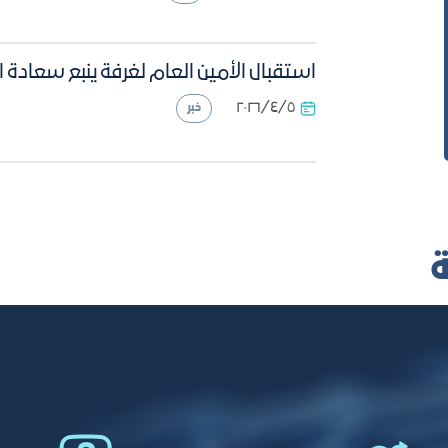
استقبال الأمين العام لغرفة ينبع سعادة 
٥‏/٤‏/٢٠٢٦
خبر
ة