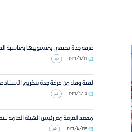
غرفة جدة تحتفي بمنسوبيها بمناسبة العام ال
١٦‏/٦‏/٢٠٢٦
خبر
لفتة وفاء من غرفة جدة بتكريم الأستاذ ع
١٥‏/٦‏/٢٠٢٦
خبر
مقعد الغرفة مع رئيس الهيئة العامة لل
٢٣‏/٤‏/٢٠٢٦
خبر