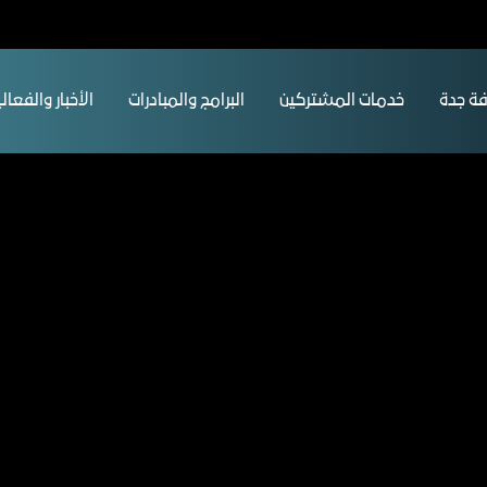
ﺔ ﺟﺪة
ﺧﺪﻣﺎت المشتركين
البرامج والمبادرات
الأخبار والفعال
 جدة
فة جدة النموذج الناجح لصوت
مال المؤثر والموثوق
لغرفة
المزيد عن الغرفه