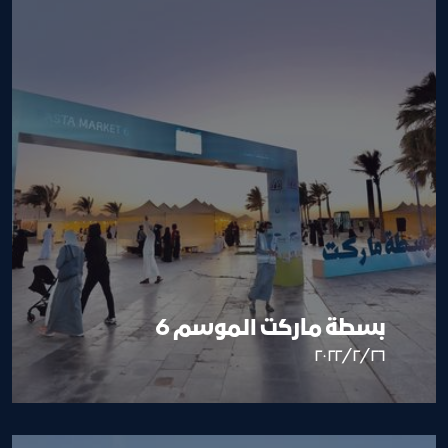
بسطة ماركت الموسم 6
٢٦‏/٢‏/٢٠٢٢