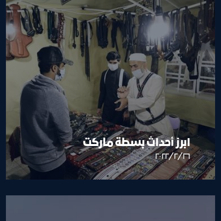
ابرز أحداث بسطة ماركت
٢٦‏/٢‏/٢٠٢٢