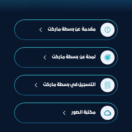
مقدمة  عن بسطة ماركت
لمحة عن  بسطة ماركت
التسجيل في بسطة ماركت
مكتبة الصور