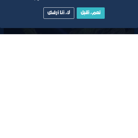
نعم، أقبل
لا، أنا أرفض
ليالي بسطة ماركت
٢٦‏/٢‏/٢٠٢٢