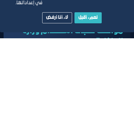
في إعداداتها.
نعم، أقبل
لا، أنا أرفض
موافقة طلبات استقدام وزارة
الداخلية
خدمة التصديق وإعطاء الموافقات على طلبات تأشيرات
وزارة الداخلية الكترونياً من خلال بوابة خدمات المشتركين
تعرف على المزيد