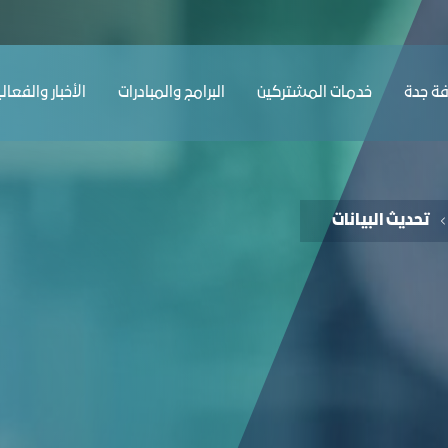
ﺔ ﺟﺪة
ﺧﺪﻣﺎت المشتركين
البرامج والمبادرات
الأخبار والفعال
تحديث البيانات