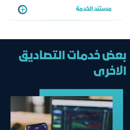
اختيار التحقق من الوثائق
مستند الخدمة
ادخال الرقم المرجعي للمحرر
الخدمة الشاملة
محمد الزهراني
MZahrani@jcci.org.sa
إتمام مراجعة الوثائق واعتمادها
بعض خدمات التصاديق
الاخرى