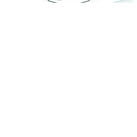
للدور الأرضي
مبلغ 1000 ريال/م2
احجـز الآن