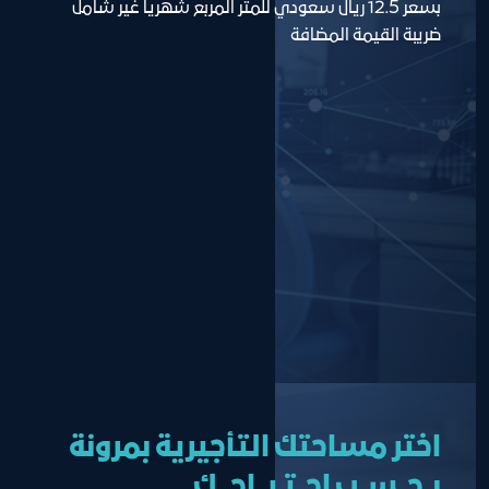
بسعر 12.5 ريال سعودي للمتر المربع شهرياً غير شامل 
ضريبة القيمة المضافة
اختر مساحتك التأجيرية بمرونة
بــحــســب احــتـيــاجـــك