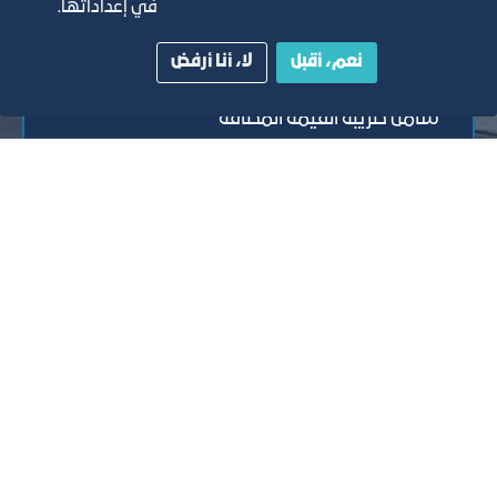
في إعداداتها.
المدى
نعم، أقبل
لا، أنا أرفض
بسعر 12.5 ريال سعودي للمتر المربع شهرياً غير
شامل ضريبة القيمة المضافة
التقارير السنوية
الفرص والأفكار الاستثمارية