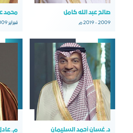
صالح عبد الله كامل
محمد عب
2009 - 2019 م
فبراير 2009 م
د. غسان أحمد السليمان
م. عادل