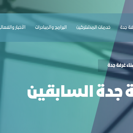
ﺔ ﺟﺪة
ﺧﺪﻣﺎت المشتركين
البرامج والمبادرات
الأخبار والفعال
ﺎء ﻏﺮﻓﺔ ﺟﺪة
ﺔ ﺟﺪة اﻟﺴﺎﺑﻘﻴﻦ