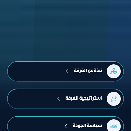
ﻧﺒﺬة ﻋﻦ اﻟﻐﺮﻓﺔ
اﺳﺘﺮاﺗﻴﺠﻴﺔ اﻟﻐﺮﻓﺔ
سياسة الجودة