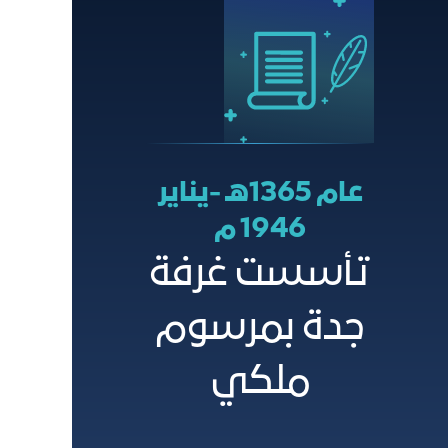
عام 1365هـ -يناير
1946 م
تأسست غرفة
جدة بمرسوم
ملكي