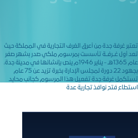
تعتبر غرفة جدة من أعرق الغرف التجارية في المملكة حيث
تعد أول غــرفــة تأسست بمرسوم ملكي صدر بشهر صفر
عام 1365هـ - يناير 1946م ينص بإنشائها في مدينة جدة.
بجهود 22 دورة لمجلس الإدارة بخبرة تزيد عن 75 عام
تستكمل غرفة جدة تفعيل هذا المرسوم كجانب محايد
استطاع فتح نوافذ تجارية عدة