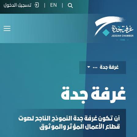
بذة عن الغرفة وفروعها - غرفة جدة
|
EN
|
تسجيل الدخول
ﻏﺮﻓﺔ ﺟﺪة
ﻏﺮﻓﺔ ﺟﺪة
أن تكون غرفة جدة النموذج الناجح لصوت
قطاع الأعمال المؤثر والموثوق