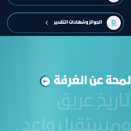
اﻟﺠﻮاﺋﺰ وﺷﻬﺎدات اﻟﺘﻘﺪﻳﺮ
ﻟﻤﺤﺔ ﻋﻦ اﻟﻐﺮﻓﺔ
تاريخ عريق
ومستقبل واعد