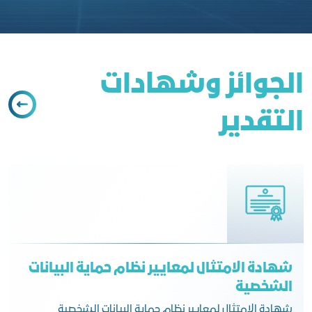
اﻟﺠﻮاﺋﺰ وﺷﻬﺎدات
اﻟﺘﻘﺪﻳﺮ
شهادة الامتثال لمعايير نظام حماية البيانات
الشخصية
شهادة الامتثال لمعايير نظام حماية البيانات الشخصية