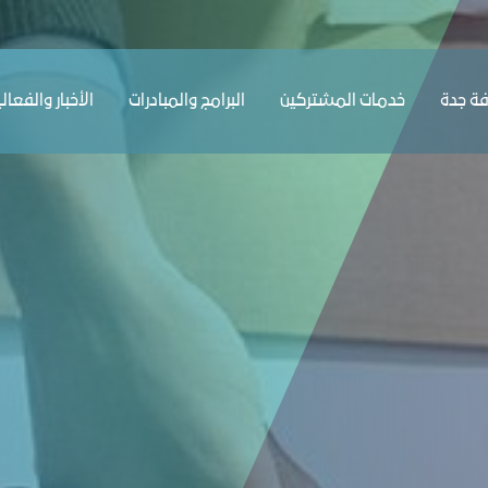
ﺔ ﺟﺪة
ﺧﺪﻣﺎت المشتركين
البرامج والمبادرات
الأخبار والفعال