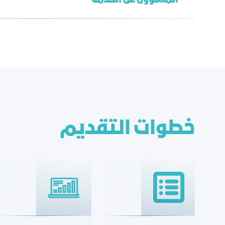
إدارة الموارد البشرية
دارين عريف
dareeno@jcci.org.sa
خطوات التقديم