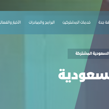
رفة جدة
ﺔ ﺟﺪة
ﺧﺪﻣﺎت المشتركين
البرامج والمبادرات
الأخبار والفعال
السعودية المشتركة
لسعودية