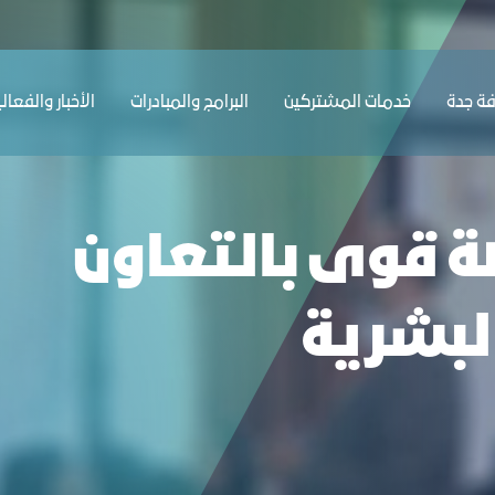
لموارد البشرية - غرفة جدة
ﺔ ﺟﺪة
ﺧﺪﻣﺎت المشتركين
البرامج والمبادرات
الأخبار والفعال
ة قوى بالتعاون
البشرية