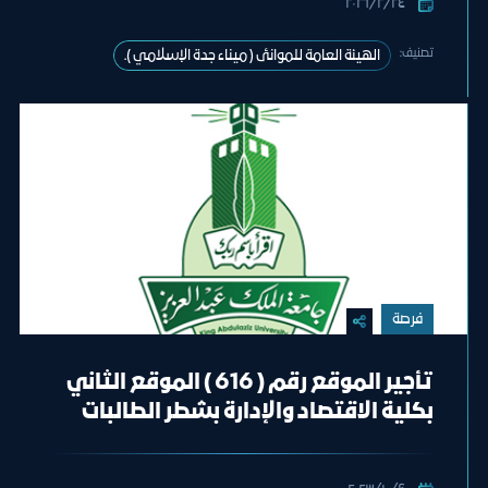
٢٤‏/٢‏/٢٠٢٦
تصنيف:
الهيئة العامة للموانئ ( ميناء جدة الإسلامي ).
فرصة
تأجير الموقع رقم ( 616 ) الموقع الثاني
بكلية الاقتصاد والإدارة بشطر الطالبات
(كافيه)