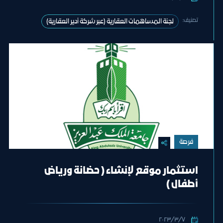
تصنيف:
لجنة المساهمات العقارية (عبر شركة أدير العقارية)
فرصة
استثمار موقع لإنشاء ( حضانة ورياض
أطفال )
٧‏/٣‏/٢٠٢٣