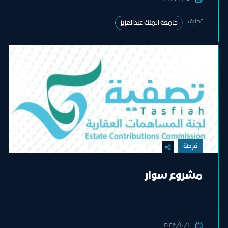
تصنيف:
جامعة الملك عبدالعزيز
فرصة
مشروع سوار
١‏/١٠‏/٢٠٢٣