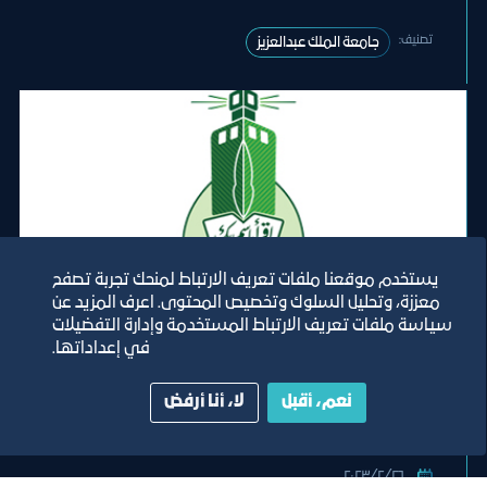
تصنيف:
جامعة الملك عبدالعزيز
يستخدم موقعنا ملفات تعريف الارتباط لمنحك تجربة تصفح
معززة، وتحليل السلوك وتخصيص المحتوى. اعرف المزيد عن
فرصة
سياسة ملفات تعريف الارتباط المستخدمة وإدارة التفضيلات
في إعداداتها.
تأجير الموقع رقم (1) بمبنى السنة
التحضيرية (471) بشطر الطلاب (كافتيريا)
نعم، أقبل
لا، أنا أرفض
٢٦‏/٢‏/٢٠٢٣