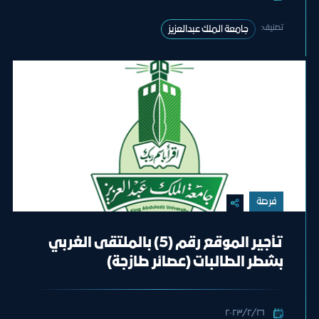
تصنيف:
جامعة الملك عبدالعزيز
فرصة
تأجير الموقع رقم (5) بالملتقى الغربي
بشطر الطالبات (عصائر طازجة)
٢٦‏/٢‏/٢٠٢٣