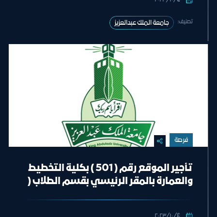
تصنيف:
جامعة الملك عبدالعزيز
فرصة
تأجير الموقع رقم ( 501 ) بكلية التخطيط
والعمارة بالمقر الرئيسي بقسم الطلاب (
كافيه )
٤‏/١٠‏/٢٠٢٣