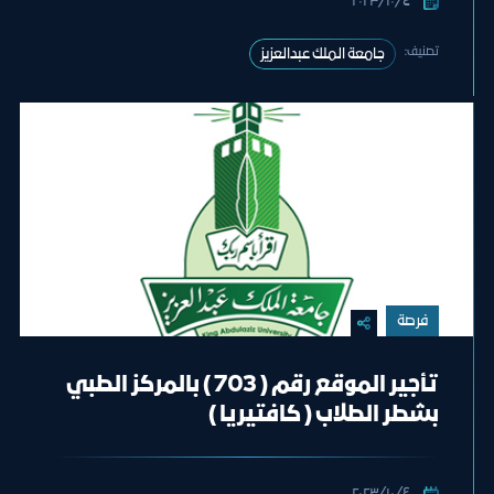
٤‏/١٠‏/٢٠٢٣
تصنيف:
جامعة الملك عبدالعزيز
فرصة
تأجير الموقع رقم ( 703 ) بالمركز الطبي
بشطر الطلاب ( كافتيريا )
٤‏/١٠‏/٢٠٢٣