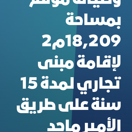
بمساحة
18,209م2
لإقامة مبنى
تجاري لمدة 15
سنة على طريق
الأمير ماجد