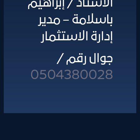
الأستاذ / إبراهيم
باسلامة – مدير
إدارة الاستثمار
جوال رقم /
0504380028