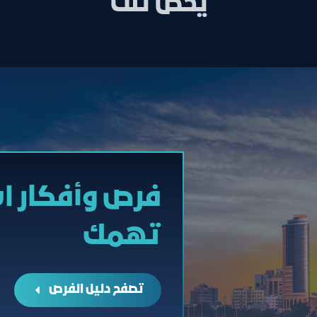
يخص تلك
فرص وأفكار ا
تهمك
تصفح دليل الفرص