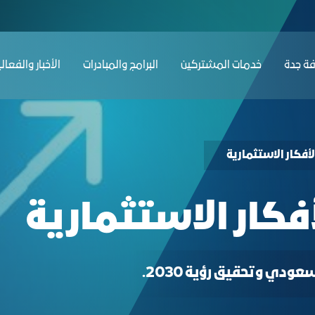
دة
ﺔ ﺟﺪة
ﺧﺪﻣﺎت المشتركين
البرامج والمبادرات
الأخبار والفعال
أفكار الاستثمارية
فكار الاستثمارية
دي وتحقيق رؤية 2030.