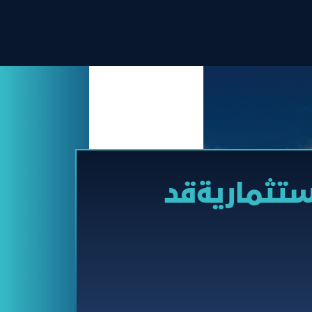
ستثماريةقد