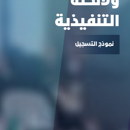
ولائحته
التنفيذية
نموذج التسجيل