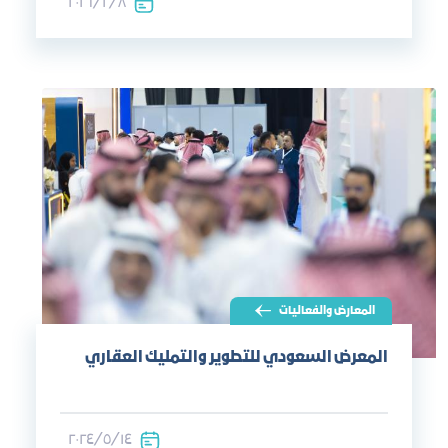
٨‏/٢‏/٢٠٢٦
المعارض والفعاليات
المعرض السعودي للتطوير والتمليك العقاري
١٤‏/٥‏/٢٠٢٤