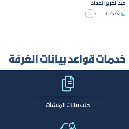
عبدالعزيز الحداد
٥‏/٤‏/٢٠٢٦
خبر
خدمات قواعد بيانات الغرفة
طلب بيانات المنشآت