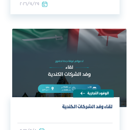
٢٩‏/٩‏/٢٠٢٦
الوفود التجارية
لقاء وفد الشركات الكندية