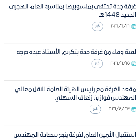
غرفة جدة تحتفي بمنسوبيها بمناسبة العام الهجري
الجديد 1448هـ
١٦‏/٦‏/٢٠٢٦
خبر
لفتة وفاء من غرفة جدة بتكريم الأستاذ عبده حرجه
١٥‏/٦‏/٢٠٢٦
خبر
مقعد الغرفة مع رئيس الهيئة العامة للنقل معالي
المهندس فواز بن زنعاف السهلي
٢٣‏/٤‏/٢٠٢٦
خبر
استقبال الأمين العام لغرفة ينبع سعادة المهندس