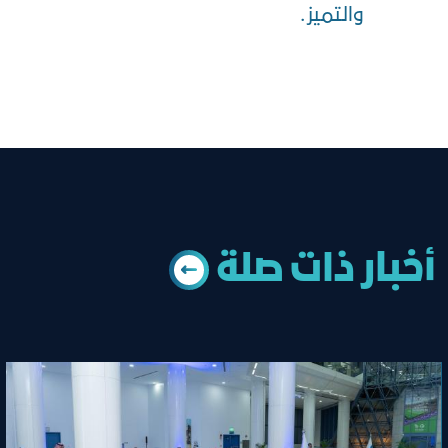
والتميز .
أخبار ذات ﺻﻠﺔ