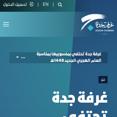
he Occasion of the New Hijri Year 1448 A
|
EN
|
تسجيل الدخول
غرفة جدة تحتفي بمنسوبيها بمناسبة
العام الهجري الجديد 1448هـ
خبر
غرفة جدة