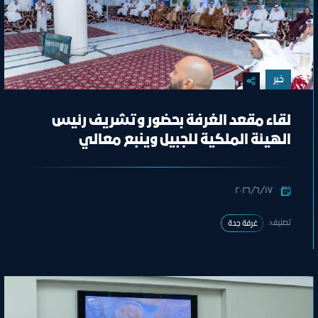
خبر
لقاء مقعد الغرفة بحضور وتشريف رئيس
الهيئة الملكية للجبيل وينبع معالي
المهندس خالد بن محمد السالم
١٧‏/٦‏/٢٠٢٦
تصنيف:
غرفة جدة