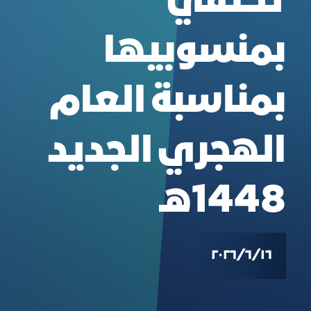
تحتفي
بمنسوبيها
بمناسبة العام
الهجري الجديد
1448هـ
١٦‏/٦‏/٢٠٢٦