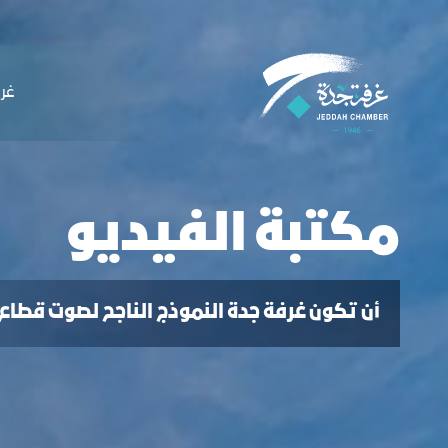
لملاحة
يديو غرفة جدة - غرفة جدة
التخطي للمحتوى
ﻏﺮﻓ
مكتبة الفيديو
أن تكون غرفة جدة النموذج الناجح لصوت قطاع 