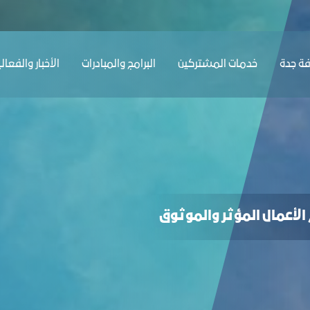
ﺔ ﺟﺪة
ﺧﺪﻣﺎت المشتركين
البرامج والمبادرات
الأخبار والفعال
الأعمال المؤثر والموثوق