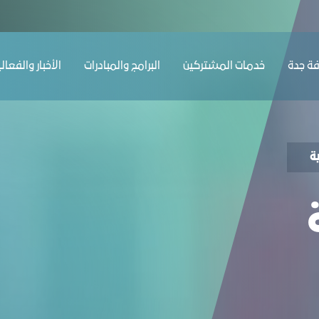
ﺔ ﺟﺪة
ﺧﺪﻣﺎت المشتركين
البرامج والمبادرات
الأخبار والفعال
ة