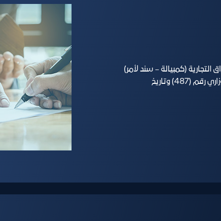
التجارية (كمبيالة – سند لأمر)
المحررة من التجار أو الأفراد، وقد أنشئ بموجب القرار الوزاري رقم (487) وتاريخ