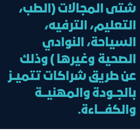
شتى المجالات (الطب،
التعليم، الترفيه،
السياحة، النوادي
الصحية وغيرها ) وذلك
عن طريق شراكات تتميــز
بالجــودة والمهنيـــة
والكفــــاءة.