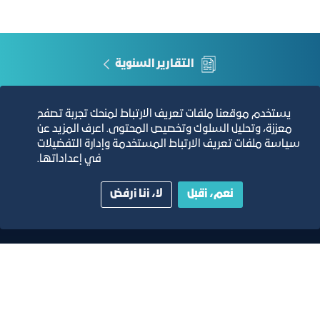
إدارة الموارد البشرية
دارين عريف
nedaab@jcci.org.sa
التقارير السنوية
الفرص والأفكار الاستثمارية
يستخدم موقعنا ملفات تعريف الارتباط لمنحك تجربة تصفح
معززة، وتحليل السلوك وتخصيص المحتوى. اعرف المزيد عن
مجلة التجارة الإلكترونية
سياسة ملفات تعريف الارتباط المستخدمة وإدارة التفضيلات
في إعداداتها.
دليل الصفحات الزرقاء
نعم، أقبل
لا، أنا أرفض
مبنى الغرفة الرئيسي