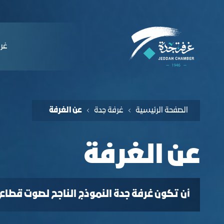
لملاحة
ن الغرفة - غرفة جدة
التخطي للمحتوى
ﻏﺮﻓ
الصفحة الرئيسية
ﻏﺮﻓﺔ ﺟﺪة
ﻋﻦ اﻟﻐﺮﻓﺔ
ﻋﻦ اﻟﻐﺮﻓﺔ
أن تكون غرفة جدة النموذج الناجح لصوت قطاع 