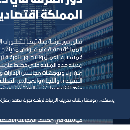
المملكة اقتصاديا
تطور دور غرفــة جدة تبعــاً للتطــورات
المملكة بصفــة عامــة، وفي مدينة جــد
فمسـيـرة العمــل والتطــور بالغرفـة تر
مدينـة جـدة المبنيـة علـى خطــط علميــ
مــن آراء وتوجهـات مجالــس الإدارات وج
التنفيـذي واللجـان والمجالس القطاعي
منهـا فئـة مـن الفئـات المختلفة لمجتم
والصناعـي والمهنـي وذلـك في ضـوء
يستخدم موقعنا ملفات تعريف الارتباط لمنحك تجربة تصفح معززة
الاقتصادية العامــة للدولــة. ويتضح 
الدلائل التي تؤكد على تحقيق مدينة 
قياسية في مختلف المجالات الاقتصادي