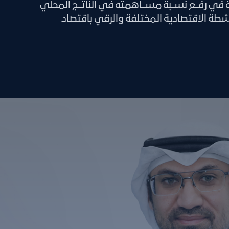
ة في رفــع نســبة مســاهمته في الناتــج المحلي
أنشطة الاقتصادية المختلفة والرقي باقتصاد