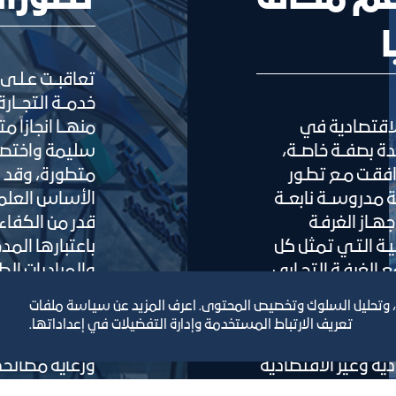
خدمــة التجــار
 الاقتصادية في
منهــا انجازاً
ة بصفــة خاصــة،
سليمة واختصا
افقـت مـع تطـور
متطورة، وقد ب
ة مدروســة نابعــة
الأساس العلم
هـاز الغرفـة
قدر من الكفاءة
ـة التـي تمثل كل
باعتبارها المد
ع الغرفـة التجـاري
والمبادرات ال
 السياسـات
الغرفة، وتعتبر
، وتحليل السلوك وتخصيص المحتوى. اعرف المزيد عن سياسة ملفات
ذلك في العديد من
في أدائها وعل
تعريف الارتباط المستخدمة وإدارة التفضيلات في إعداداتها.
جدة لمعدلات نمو
الأعمال، وفي 
ة وغير الاقتصادية
ورعاية مصالح
تنافسية قادر