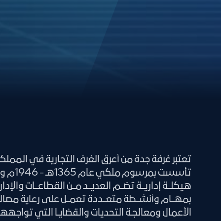
تعتبر غرفة جدة من أعرق الغرف التجارية في المملكة،
تأسست بمر
هيكلــة إداريــة تضــم العديــد مــن القطاعــات وال
بمهــام وأنشــطة متعــددة تعمــل على رعاية مص
الأعمال ومعالجـة التحديات والقضايـا التي تواج