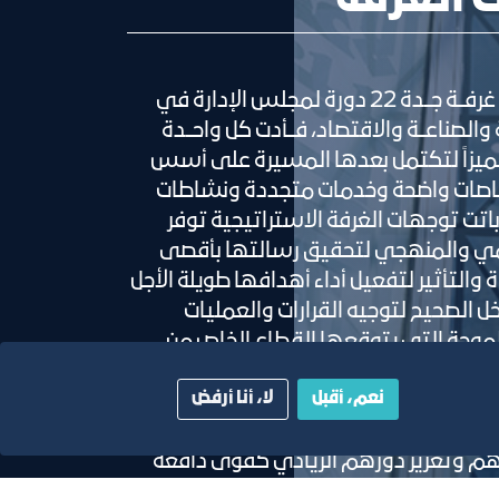
تعاقبــت عـلـى غرفــة جــدة 22 دورة لمجلس الإدارة في
ة والصناعــة والاقتصاد، فــأدت كل واحــدة
 متميزاً لتكتمل بعدها المسيرة على أسس
صات واضحة وخدمات متجددة ونشاطات
اتت توجهات الغرفة الاستراتيجية توفر
ي والمنهجي لتحقيق رسالتها بأقصى
 والتأثير لتفعيل أداء أهدافها طويلة الأجل
خل الصحيح لتوجيه القرارات والعمليات
طموحة التي يتوقعها القطاع الخاص من
 المحرك الرئيسي لإحداث نقلة نوعية مؤثرة
نعم، أقبل
لا، أنا أرفض
اقتها بأعضائها المنتسبين إليها من أصحاب
تقديم خدمات متطورة لتلبية احتياجهم
هم وتعزيز دورهم الريادي كقوى دافعة
ة على التعامل والتكيف مع المستجدات