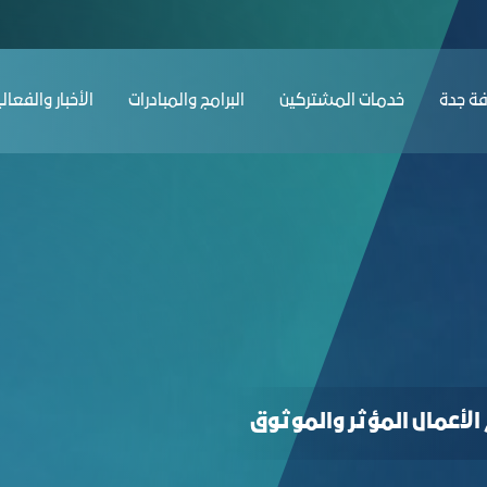
ﺔ ﺟﺪة
ﺧﺪﻣﺎت المشتركين
البرامج والمبادرات
الأخبار والفعال
الأعمال المؤثر والموثوق