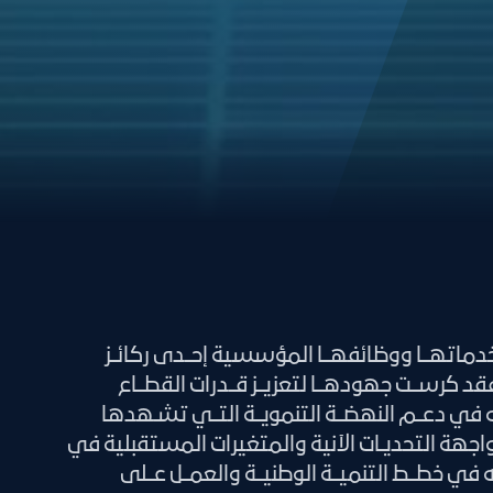
دماتهــا ووظائفهــا المؤسسية إحــدى ركائــز
فقد كرســت جهودهــا لتعزيــز قــدرات القطــاع
 في دعــم النهضــة التنمويــة التــي تشـهدها
اجهة التحديـات الآنية والمتغيرات المستقبلية في
ه في خطــط التنميــة الوطنيــة والعمــل عــلى