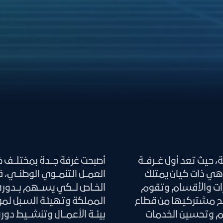
 حيث تعد أول غــرفــة
أصبحت غرفة جــدة بمختلــف خ
سوم ملكي عام 1365هـ - 1946م وهي ذات كيان يمتلك
العمــل التنمــوي الوطنــي، 
إدارات والأقسام وتقوم
الخـاص لــكي يســهم بــدوره
الح مشتركيها من قطاع
المملكة وتهيئـة السـبل لمو
ههم وتحسين الخدمات
بيئــة الأعمــال وتنشــيط دور