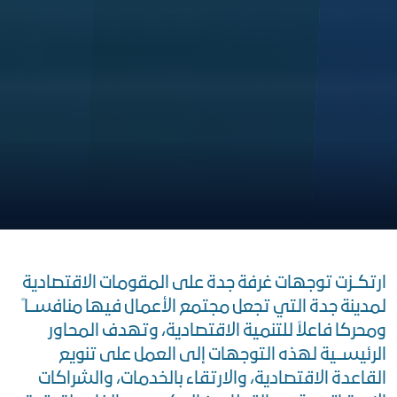
ارتكــزت توجهات غرفة جدة على المقومات الاقتصادية
لمدينة جدة التي تجعل مجتمع الأعمال فيها منافســا ً
ومحركا فاعلاً للتنمية الاقتصادية، وتهدف المحاور
الرئيســية لهذه التوجهات إلى العمل على تنويع
القاعدة الاقتصادية، والارتقاء بالخدمات، والشراكات