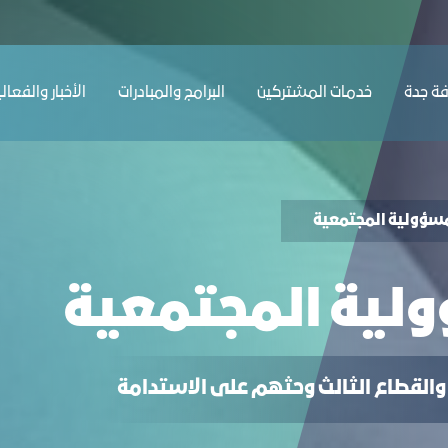
ة
ﺔ ﺟﺪة
ﺧﺪﻣﺎت المشتركين
البرامج والمبادرات
الأخبار والفعال
لمسؤولية المجتمعية
ولية المجتمعية
والقطاع الثالث وحثهم على الاستدامة