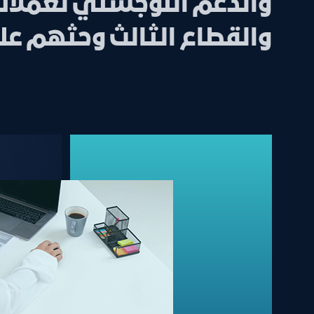
والدعم اللوجستي لعملائن
والقطاع الثالث وحثهم عل