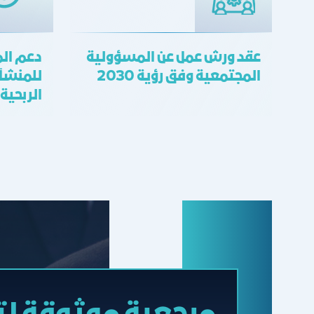
عقد ورش عمل عن المسؤولية
دعم ال
المجتمعية وفق رؤية 2030
للمنشآت
الربحية