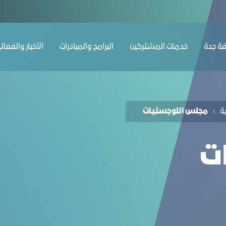
ﺔ ﺟﺪة
ﺧﺪﻣﺎت المشتركين
البرامج والمبادرات
الأخبار والفعال
ﺔ
مجلس اللوجستيات
ت