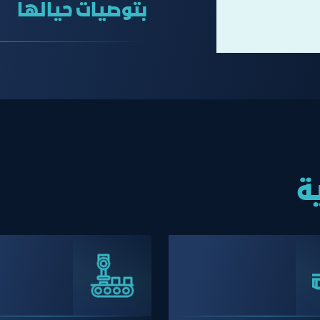
بتوصيات حيالها
ة