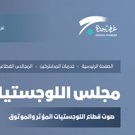
لملاحة
جلس اللوجستيات - غرفة جدة
التخطي للمحتوى
ﻏﺮﻓ
الصفحة الرئيسية
ﺧﺪﻣﺎت المشتركين
اﻟﻤﺠﺎﻟﺲ اﻟﻘﻄﺎﻋﯿ
مجلس اللوجستيا
صوت قطاع اللوجستيات المؤثر والموثوق