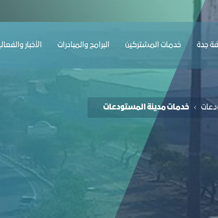
ﺔ ﺟﺪة
ﺧﺪﻣﺎت المشتركين
البرامج والمبادرات
الأخبار والفعال
دعات
خدمات مدينة المستودعات