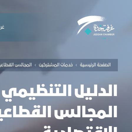
لملاحة
لأدلة التنظيمية - غرفة جدة
التخطي للمحتوى
ﻏﺮﻓ
الصفحة الرئيسية
ﺧﺪﻣﺎت المشتركين
اﻟﻤﺠﺎﻟﺲ اﻟﻘﻄﺎﻋﯿ
الدليل التنظيمي
المجالس القطاعية