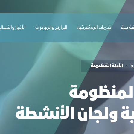
ﺔ ﺟﺪة
ﺧﺪﻣﺎت المشتركين
البرامج والمبادرات
الأخبار والفعال
ﺔ
الأدلة التنظيمية
 لمنظومة
 ولجان الأنشطة