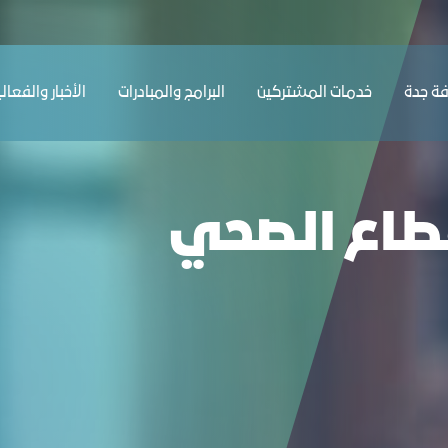
 غرفة جدة
ﺔ ﺟﺪة
ﺧﺪﻣﺎت المشتركين
البرامج والمبادرات
الأخبار والفعال
قطاع الصحي