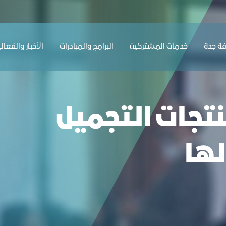
اعلان لها - غرفة جدة
ﺔ ﺟﺪة
ﺧﺪﻣﺎت المشتركين
البرامج والمبادرات
الأخبار والفعال
تجات التجميل
لها