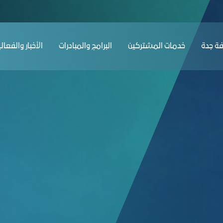
موع - غرفة جدة
ﺔ ﺟﺪة
ﺧﺪﻣﺎت المشتركين
البرامج والمبادرات
الأخبار والفعال