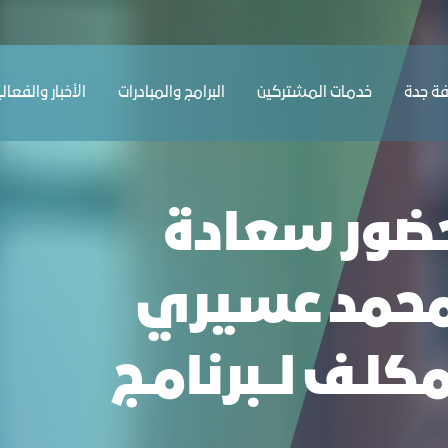
ﺔ ﺟﺪة
ﺧﺪﻣﺎت المشتركين
البرامج والمبادرات
الأخبار والفعال
حضور سعادة
 محمد عسيري
ـمكلـف لــبرنامـج