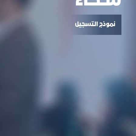
ســخـاء
نموذج التسجيل