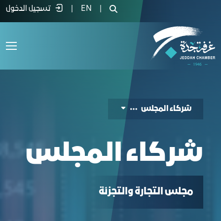
ركاء المجلس - غرفة جدة
|
EN
|
تسجيل الدخول
شركاء المجلس
شركاء المجلس
ﻣﺠﻠﺲ اﻟﺘﺠﺎرة واﻟﺘﺠﺰﺋﺔ