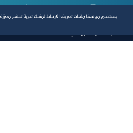
التقارير السنوية
الف
يستخدم موقعنا ملفات تعريف الارتباط لمنحك تجربة تصفح معززة
مبنى الغرفة الرئيسي