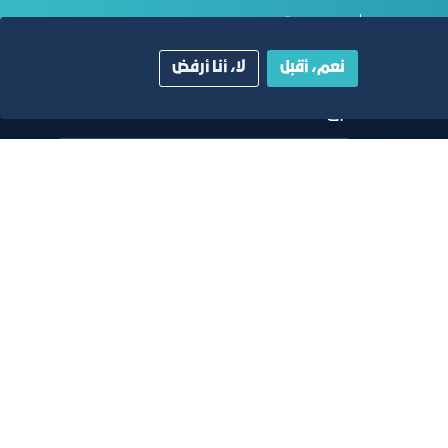
ية
دليل الصفحات الزرقاء
نعم، أقبل
لا، أنا أرفض
أبق على اتصال
خدمة العملاء
٩٢٠٠٢٤٢٠٠
واتس اب اعمال
٩٢٠٠٢٤٢٠٠
البريد الإلكتروني
info@jcci.org.sa