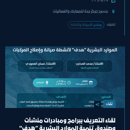
٢٩‏/٩‏/٢٠٢٦
مسرح مركز جدة للمعارض والفعاليات
تصنيف:
ﻣﺠﻠﺲ اﻟﺴﯿﺎﺣﺔ واﻟﺜﻔﺎﻗﺔ
لقاء
لقاء التعريف ببرامج ومبادرات منشآت
وصندوق تنمية الموارد البشرية “هدف"