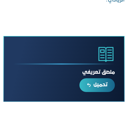
الريادي .
ملصق تعريفي
تحميل