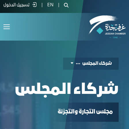
ركاء المجلس - غرفة جدة
|
EN
|
تسجيل الدخول
شركاء المجلس
شركاء المجلس
ﻣﺠﻠﺲ اﻟﺘﺠﺎرة واﻟﺘﺠﺰﺋﺔ