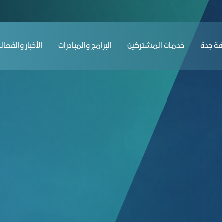
غرفة جدة
ﺔ ﺟﺪة
ﺧﺪﻣﺎت المشتركين
البرامج والمبادرات
الأخبار والفعال