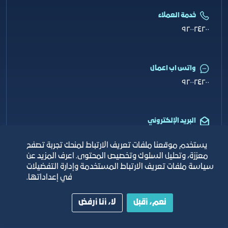
خدمة العملاء
٩٢٠٠٢٤٢٠٠
واتس اب اعمال
٩٢٠٠٢٤٢٠٠
البريد الإلكتروني
info@jcci.org.sa
يستخدم موقعنا ملفات تعريف الارتباط لمنحك تجربة تصفح
معززة، وتحليل السلوك وتخصيص المحتوى. اعرف المزيد عن
سياسة ملفات تعريف الارتباط المستخدمة وإدارة التفضيلات
في إعداداتها.
حقوق النشر © 2026 غرفة جدة
نعم، أقبل
لا، أنا أرفض
خريطة الموقع
الأحكام والشروط
الأسئلة المتكررة