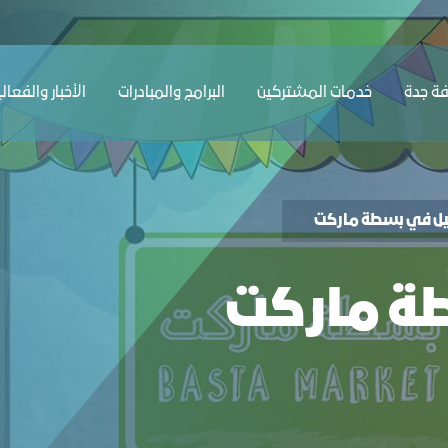
ﺔ ﺟﺪة
ﺧﺪﻣﺎت المشتركين
البرامج والمبادرات
الأخبار والفعال
ل في بسطة ماركت
ة ماركت