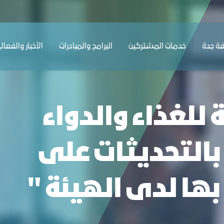
 التعريف بالتحديثات على الأنظمة المعمول به
ﺔ ﺟﺪة
ﺧﺪﻣﺎت المشتركين
البرامج والمبادرات
الأخبار والفعال
 للغذاء والدواء
بالتحديثات على
ها لدى الهيئة "