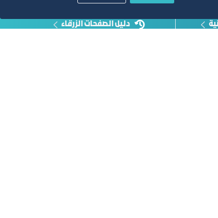
ية
دليل الصفحات الزرقاء
أبق على اتصال
خدمة العملاء
٩٢٠٠٢٤٢٠٠
واتس اب اعمال
٩٢٠٠٢٤٢٠٠
البريد الإلكتروني
info@jcci.org.sa