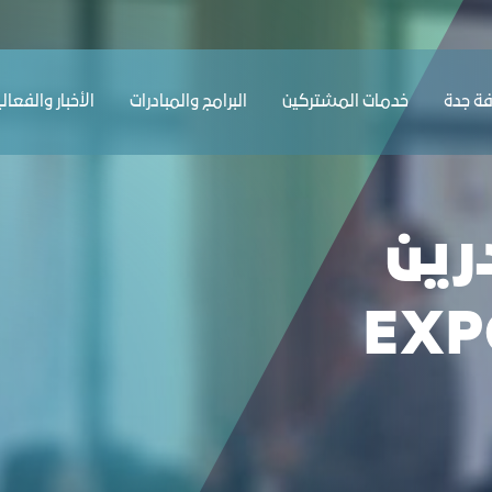
ﺔ ﺟﺪة
ﺧﺪﻣﺎت المشتركين
البرامج والمبادرات
الأخبار والفعال
رين