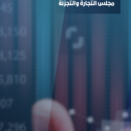
ﻣﺠﻠﺲ اﻟﺘﺠﺎرة واﻟﺘﺠﺰﺋﺔ