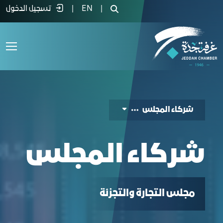
ركاء المجلس - غرفة جدة
|
EN
|
تسجيل الدخول
شركاء المجلس
شركاء المجلس
ﻣﺠﻠﺲ اﻟﺘﺠﺎرة واﻟﺘﺠﺰﺋﺔ