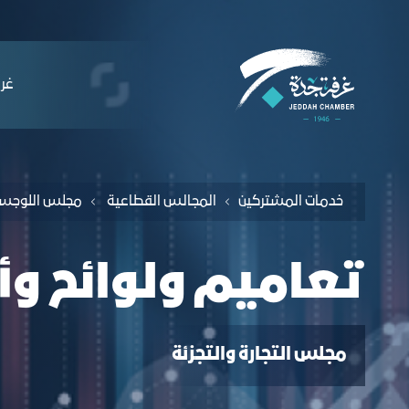
لملاحة
عاميم ولوائح وأنظمة - غرفة جدة
التخطي للمحتوى
ﻏﺮﻓ
ﺧﺪﻣﺎت المشتركين
اﻟﻤﺠﺎﻟﺲ اﻟﻘﻄﺎﻋﯿﺔ
مجلس اللوجس
تعاميم ولوائح وأ
ﻣﺠﻠﺲ اﻟﺘﺠﺎرة واﻟﺘﺠﺰﺋﺔ