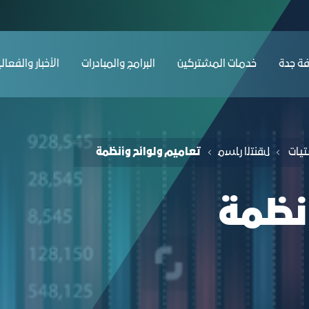
ﺔ ﺟﺪة
ﺧﺪﻣﺎت المشتركين
البرامج والمبادرات
الأخبار والفعال
تيات
ﻞﻘﻨﺘﻟا رﺎﺴﻣ
تعاميم ولوائح وأنظمة
نظمة