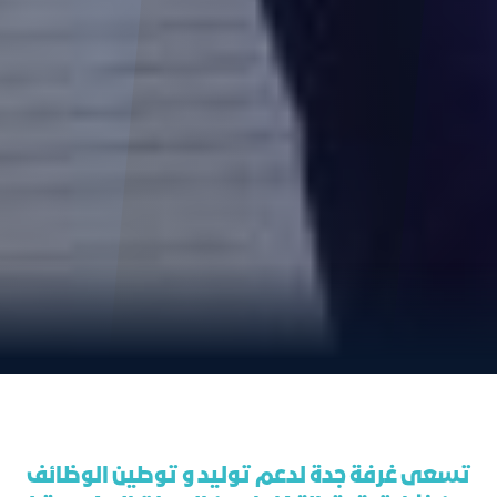
تسعى غرفة جدة لدعم توليد و توطين الوظائف