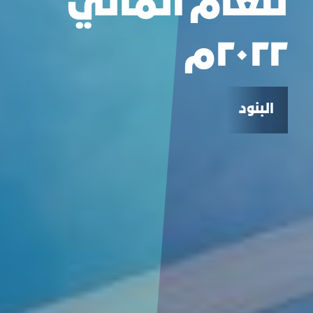
للعام المالي
٢٠٢٢م
البنود