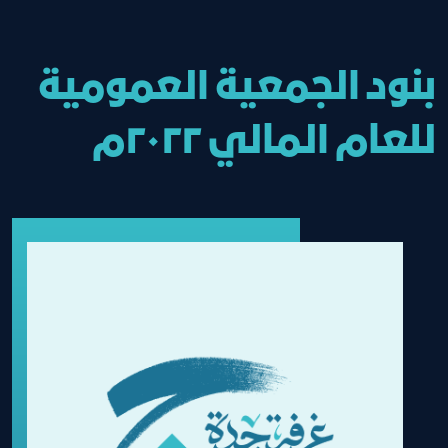
بنود الجمعية العمومية
للعام المالي ٢٠٢٢م