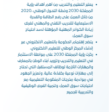
يعتبر التعليم والتدريب من أهم أهداف رؤيـة
المملكـة 2030 وخطـة التحـول الوطنـي ،2020
من خلال العمـل علـى رفـع الطاقـة والقـدرة
الاستيعابية للتدريـب التقنـي والمهنـي لغرض
زيـادة الكـوادر المهنيـة المؤهلـة لسـد احتيـاج
سـوق العمـل.
يتضح إهتمام الحكومة بالتعليم الالكتروني عبر
إنشاء المركز الوطني للتعليم الالكتروني.
ركزت رؤية المملكة 2030 على مواصلة الاستثمار
في التعليم والتدريب وتزويد أبناء الوطن بالمعارف
والمهارات اللازمة لوظائف المستقبل التي تحتاج
إلى مهارات نوعية بكفاءة عالية. وتعزيز الجهود
في مواءمة مخرجات المنظومة التعليمية مع
احتياجات سوق العمل، وتنمية الفرص الوظيفية
والتدريبية للجميع