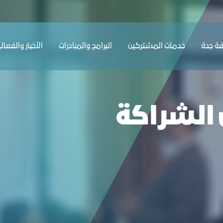
ة جدة
ﺔ ﺟﺪة
ﺧﺪﻣﺎت المشتركين
البرامج والمبادرات
الأخبار والفعال
الشراكة