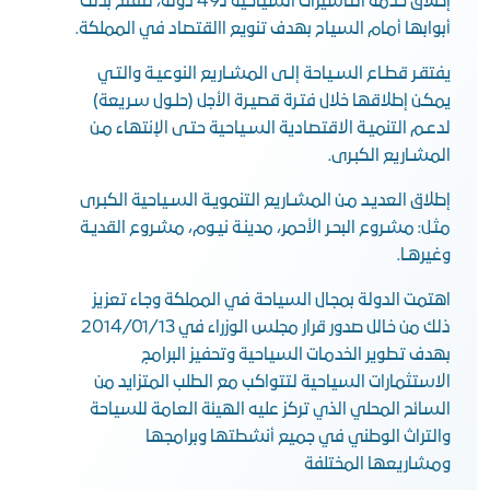
إطلاق خدمة التأشيرات السياحية لـ49 دولة، لتفتح بذلك
أبوابها أمام السياح بهدف تنويع االقتصاد في المملكة.
يفتقـر قطـاع السـياحة إلـى المشـاريع النوعيـة والتـي
يمكـن إطلاقها خلال فتـرة قصيـرة الأجل (حلـول سـريعة)
لدعـم التنميـة الاقتصادية السـياحية حتـى الإنتهاء مـن
المشـاريع الكبـرى.
إطلاق العديـد مـن المشـاريع التنمويـة السـياحية الكبـرى
مثـل: مشـروع البحـر الأحمر، مدينـة نيـوم، مشـروع القديـة
وغيرهـا.
اهتمت الدولة بمجال السياحة في المملكة وجاء تعزيز
ذلك من خالل صدور قرار مجلس الوزراء في 2014/01/13
بهدف تطوير الخدمات السياحية وتحفيز البرامج
الاستثمارات السياحية لتتواكب مع الطلب المتزايد من
السائح المحلي الذي تركز عليه الهيئة العامة للسياحة
والتراث الوطني في جميع أنشطتها وبرامجها
ومشاريعها المختلفة